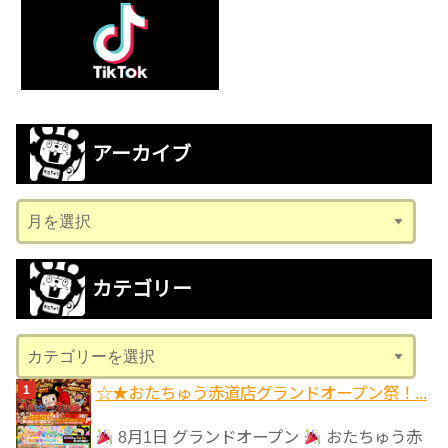
アーカイブ
ア
ー
カ
カテゴリー
イ
ブ
カ
テ
☆★おたちゅう赤道店グランドオープン祭！...
ゴ
リ
8月1日 グランドオープン
おたちゅう赤