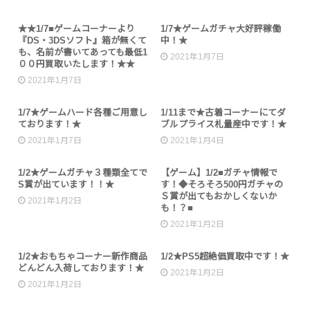
未分類
未分類
★★1/7■ゲームコーナーより
1/7★ゲームガチャ大好評稼働
『DS・3DSソフト』箱が無くて
中！★
も、名前が書いてあっても最低1
2021年1月7日
００円買取いたします！★★
2021年1月7日
未分類
イベント
1/7★ゲームハード各種ご用意し
1/11まで★古着コーナーにてダ
ております！★
ブルプライス札量産中です！★
2021年1月7日
2021年1月4日
未分類
未分類
1/2★ゲームガチャ３種類全てで
【ゲーム】1/2■ガチャ情報で
S賞が出ています！！★
す！◆そろそろ500円ガチャの
Ｓ賞が出てもおかしくないか
2021年1月2日
も！？■
2021年1月2日
未分類
未分類
1/2★おもちゃコーナー新作商品
1/2★PS5超絶価買取中です！★
どんどん入荷しております！★
2021年1月2日
2021年1月2日