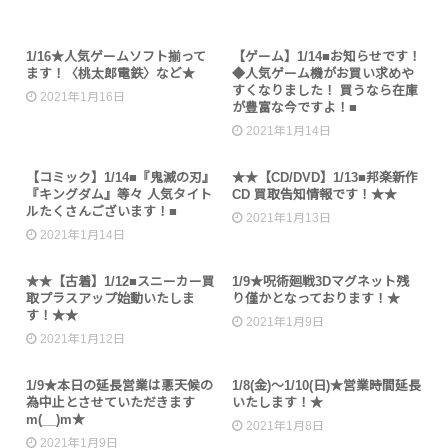
未分類
未分類
1/16★人気ゲームソフト揃って
【ゲーム】1/14■お知らせです！
ます！〈桃太郎電鉄〉など★
◆人気ゲーム機がお買い求めや
すくなりました！ 買うなら在庫
2021年1月16日
が豊富な今ですよ！■
2021年1月14日
未分類
未分類
【コミック】1/14■『鬼滅の刃』
★★【CD/DVD】1/13■邦楽新作
『キングダム』等々 人気タイト
CD 買取告知情報です！★★
ルたくさんございます！■
2021年1月13日
2021年1月14日
未分類
未分類
★★【古着】1/12■スニーカー買
1/9★呪術廻戦3Dマグネット残
取プラスアップ始動いたしま
り僅かとなっております！★
す！★★
2021年1月9日
2021年1月12日
お知らせ
お知らせ
1/9★本日の延長営業は悪天候の
1/8(金)～1/10(日)★営業時間延長
為中止とさせていただきます
いたします！★
m(__)m★
2021年1月8日
2021年1月9日