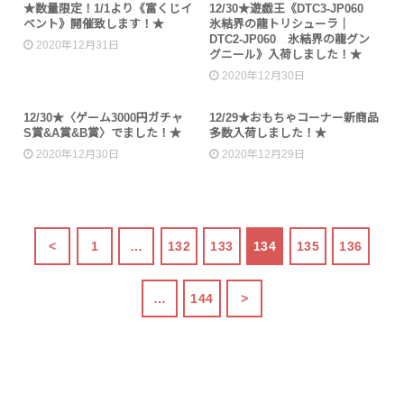
未分類
未分類
★数量限定！1/1より《富くじイ
12/30★遊戯王《DTC3-JP060
ベント》開催致します！★
氷結界の龍トリシューラ｜
DTC2-JP060 氷結界の龍グン
2020年12月31日
グニール》入荷しました！★
2020年12月30日
未分類
未分類
12/30★〈ゲーム3000円ガチャ
12/29★おもちゃコーナー新商品
S賞&A賞&B賞〉でました！★
多数入荷しました！★
2020年12月30日
2020年12月29日
<
1
…
132
133
134
135
136
…
144
>