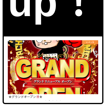
up！
ト
お知らせ
☆★店舗改装に伴う休業のお知らせ★☆
【
1
2
3
4
5