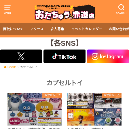
MENU
SEARCH
買取について
アクセス
求人募集
イベントカレンダー
お問い合わ
【各SNS】
HOME
カプセルトイ
カプセルトイ
カプセルトイ
カプセルトイ