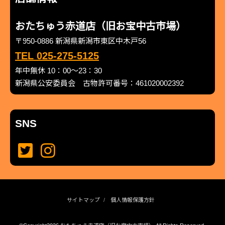
おたちゅう赤道店（旧お宝中古市場）
〒950-0886 新潟県新潟市東区中木戸56
TEL 025-275-5125
年中無休 10：00～23：30
新潟県公安委員会 古物許可番号：461020002392
SNS
サイトマップ
個人情報保護方針