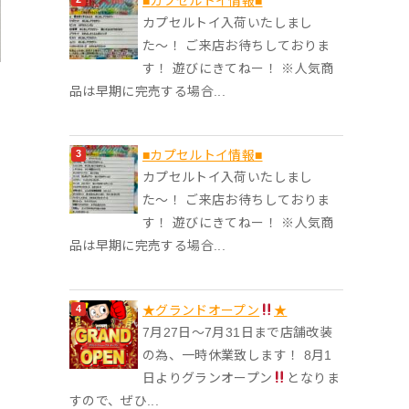
■カプセルトイ情報■
カプセルトイ入荷いたしまし
た〜！ ご来店お待ちしておりま
す！ 遊びにきてねー！ ※人気商
品は早期に完売する場合...
■カプセルトイ情報■
カプセルトイ入荷いたしまし
た〜！ ご来店お待ちしておりま
す！ 遊びにきてねー！ ※人気商
品は早期に完売する場合...
★グランドオープン
★
7月27日〜7月31日まで店舗改装
の為、一時休業致します！ 8月1
日よりグランオープン
となりま
すので、ぜひ...