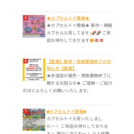
★カプセルトイ情報★
★カプセルトイ情報★ 新作・再販
カプセル入荷してます♪
ご来
店お待ちしております
【重要】販売・買取業務終了のお
知らせ【重要】
★赤道店の販売・買取業務終了に
関するお知らせ★ ご理解・ご協力
のほどよろしくお願いいたします。
■カプセルトイ情報■
カプセルトイ入荷いたしまし
た〜！ ご来店お待ちしておりま
す！ 遊びにきてねー！ ※人気商