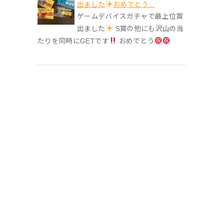
出ました
おめでとう...
ゲームデバイスガチャで最上位賞
出ました
S賞の他にも沢山の当
たりを同時にGETです
おめでとう