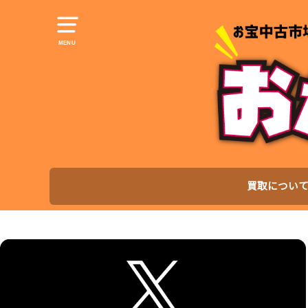
MENU
買取につい