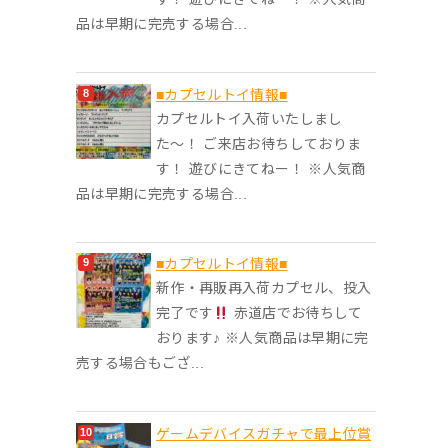
品は早期に完売する場合...
■カプセルトイ情報■
カプセルトイ入荷いたしまし
た〜！ ご来店お待ちしておりま
す！ 遊びにきてねー！ ※人気商
品は早期に完売する場合...
■カプセルトイ情報■
新作・再販再入荷カプセル、投入
完了です
赤道店でお待ちして
おります♪ ※人気商品は早期に完
売する場合もござ...
ゲームデバイスガチャで最上位賞