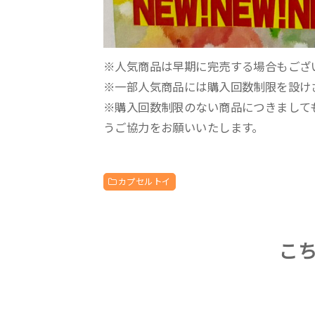
※人気商品は早期に完売する場合もござ
※一部人気商品には購入回数制限を設け
※購入回数制限のない商品につきまして
うご協力をお願いいたします。
カプセルトイ
こ