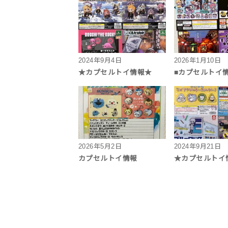
2024年9月4日
2026年1月10日
★カプセルトイ情報★
■カプセルトイ情
2026年5月2日
2024年9月21日
カプセルトイ情報
★カプセルトイ