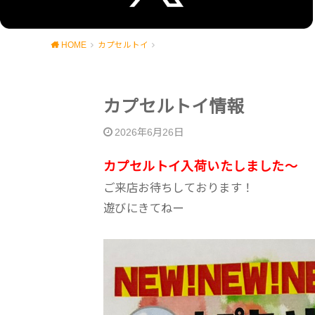
HOME
カプセルトイ
カプセルトイ情報
2026年6月26日
カプセルトイ入荷いたしました〜
ご来店お待ちしております！
遊びにきてねー