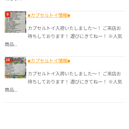
■カプセルトイ情報■
カプセルトイ入荷いたしました〜！ ご来店お
待ちしております！ 遊びにきてねー！ ※人気
商品...
■カプセルトイ情報■
カプセルトイ入荷いたしました〜！ ご来店お
待ちしております！ 遊びにきてねー！ ※人気
商品...