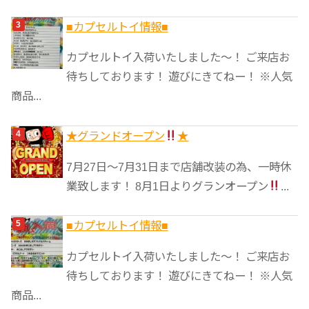
■カプセルトイ情報■
カプセルトイ入荷いたしました〜！ ご来店お
待ちしております！ 遊びにきてねー！ ※人気
商品...
★グランドオープン
★
7月27日〜7月31日まで店舗改装の為、一時休
業致します！ 8月1日よりグランオープン
...
■カプセルトイ情報■
カプセルトイ入荷いたしました〜！ ご来店お
待ちしております！ 遊びにきてねー！ ※人気
商品...