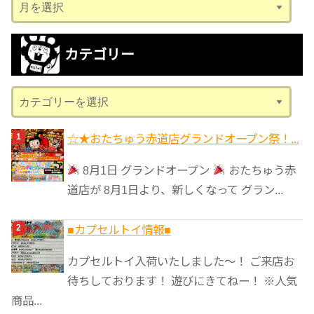
ア
ー
カ
カテゴリー
イ
ブ
カ
テ
ゴ
☆★おたちゅう赤道店グランドオープン祭！...
リ
8月1日 グランドオープン
おたちゅう赤
ー
道店が 8月1日より、新しくなって グラン...
■カプセルトイ情報■
カプセルトイ入荷いたしました〜！ ご来店お
待ちしております！ 遊びにきてねー！ ※人気
商品...