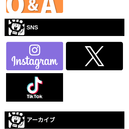
SNS
アーカイブ