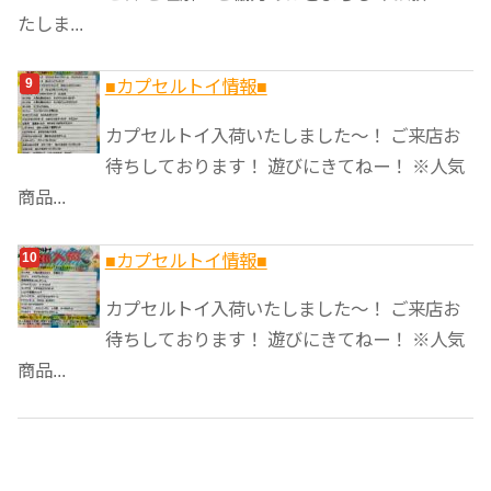
たしま...
■カプセルトイ情報■
カプセルトイ入荷いたしました〜！ ご来店お
待ちしております！ 遊びにきてねー！ ※人気
商品...
■カプセルトイ情報■
カプセルトイ入荷いたしました〜！ ご来店お
待ちしております！ 遊びにきてねー！ ※人気
商品...