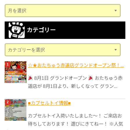
ア
ー
カ
カテゴリー
イ
ブ
カ
テ
ゴ
☆★おたちゅう赤道店グランドオープン祭！...
リ
8月1日 グランドオープン
おたちゅう赤
ー
道店が 8月1日より、新しくなって グラン...
■カプセルトイ情報■
カプセルトイ入荷いたしました〜！ ご来店お
待ちしております！ 遊びにきてねー！ ※人気