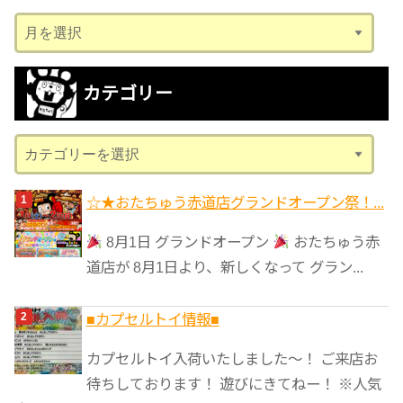
ア
ー
カ
カテゴリー
イ
ブ
カ
テ
ゴ
☆★おたちゅう赤道店グランドオープン祭！...
リ
8月1日 グランドオープン
おたちゅう赤
ー
道店が 8月1日より、新しくなって グラン...
■カプセルトイ情報■
カプセルトイ入荷いたしました〜！ ご来店お
待ちしております！ 遊びにきてねー！ ※人気