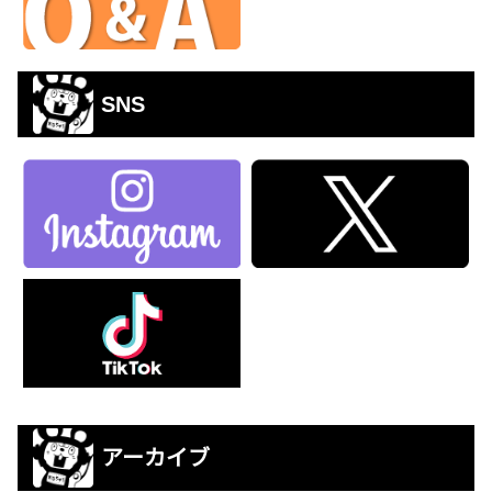
SNS
アーカイブ