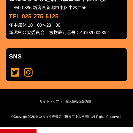
〒950-0886 新潟県新潟市東区中木戸56
TEL 025-275-5125
年中無休 10：00～23：30
新潟県公安委員会 古物許可番号：461020002392
SNS
サイトマップ
個人情報保護方針
©Copyright2026
おたちゅう赤道店（旧お宝中古市場）
.All Rights Reserved.
produced by
...
management by
...