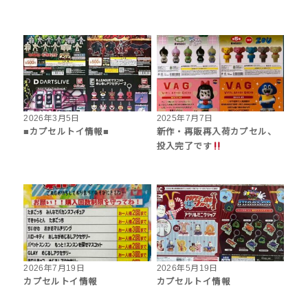
2026年3月5日
2025年7月7日
■カプセルトイ情報■
新作・再販再入荷カプセル、
投入完了です
2026年7月19日
2026年5月19日
カプセルトイ情報
カプセルトイ情報