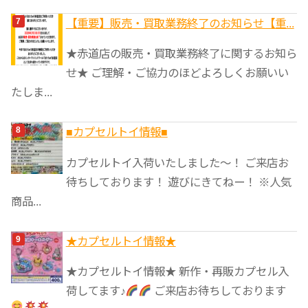
【重要】販売・買取業務終了のお知らせ【重...
★赤道店の販売・買取業務終了に関するお知ら
せ★ ご理解・ご協力のほどよろしくお願いい
たしま...
■カプセルトイ情報■
カプセルトイ入荷いたしました〜！ ご来店お
待ちしております！ 遊びにきてねー！ ※人気
商品...
★カプセルトイ情報★
★カプセルトイ情報★ 新作・再販カプセル入
荷してます♪
ご来店お待ちしております