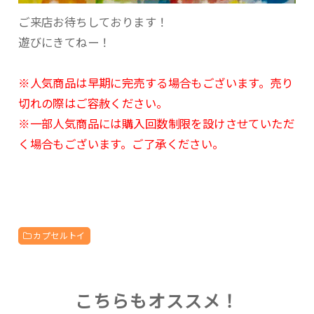
ご来店お待ちしております！
遊びにきてねー！
※人気商品は早期に完売する場合もございます。売り
切れの際はご容赦ください。
※一部人気商品には購入回数制限を設けさせていただ
く場合もございます。ご了承ください。
カプセルトイ
こちらもオススメ！