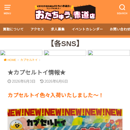
MENU
SEARCH
買取について
アクセス
求人募集
イベントカレンダー
お問い合わ
【各SNS】
HOME
カプセルトイ
★カプセルトイ情報★
2026年6月3日
2026年6月6日
カプセルトイ色々入荷いたしました〜！