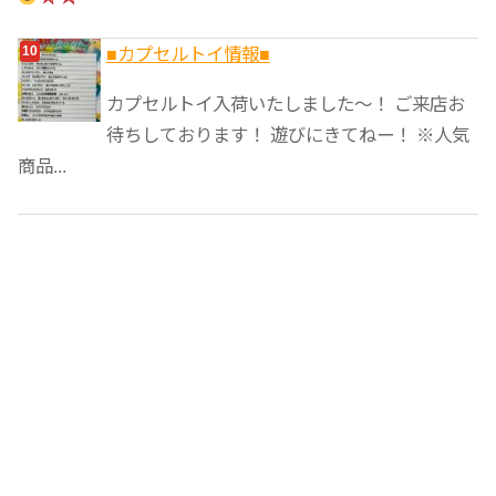
■カプセルトイ情報■
カプセルトイ入荷いたしました〜！ ご来店お
待ちしております！ 遊びにきてねー！ ※人気
商品...