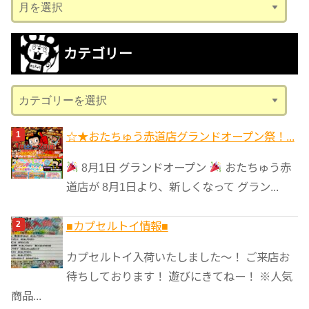
ア
ー
カ
カテゴリー
イ
ブ
カ
テ
ゴ
☆★おたちゅう赤道店グランドオープン祭！...
リ
8月1日 グランドオープン
おたちゅう赤
ー
道店が 8月1日より、新しくなって グラン...
■カプセルトイ情報■
カプセルトイ入荷いたしました〜！ ご来店お
待ちしております！ 遊びにきてねー！ ※人気
商品...