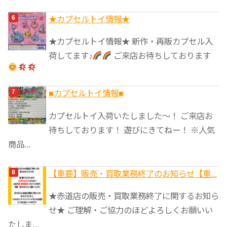
★カプセルトイ情報★
★カプセルトイ情報★ 新作・再販カプセル入
荷してます♪
ご来店お待ちしております
■カプセルトイ情報■
カプセルトイ入荷いたしました〜！ ご来店お
待ちしております！ 遊びにきてねー！ ※人気
商品...
【重要】販売・買取業務終了のお知らせ【重...
★赤道店の販売・買取業務終了に関するお知ら
せ★ ご理解・ご協力のほどよろしくお願いい
たしま...