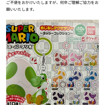
ご不便をおかけいたしますが、何卒ご理解ご協力をお
願いいたします。