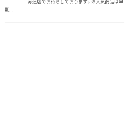
赤道店でお待ちしております♪ ※人気商品は早
期...