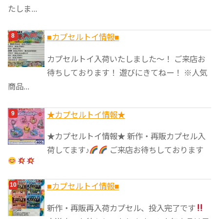
たしま...
■カプセルトイ情報■
カプセルトイ入荷いたしました〜！ ご来店お
待ちしております！ 遊びにきてねー！ ※人気
商品...
★カプセルトイ情報★
★カプセルトイ情報★ 新作・再販カプセル入
荷してます♪
ご来店お待ちしております
■カプセルトイ情報■
新作・再販再入荷カプセル、投入完了です