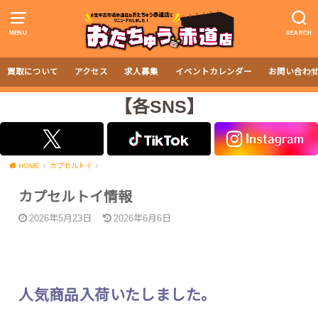
MENU
SEARCH
買取について
アクセス
求人募集
イベントカレンダー
お問い合わ
【各SNS】
HOME
カプセルトイ
カプセルトイ情報
2026年5月23日
2026年6月6日
人気商品入荷いたしました。