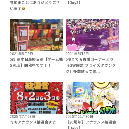
参加まことにありがとうござ
【Day2】
います
2021年5月9日
2021年5月3日
5/9 ※本日最終日※【ゲーム機
5/9まで★古着コーナーより
SALE】開催中です！！
《GW限定 プライズダウンタ
グ》多数貼ってお…
2025年7月28日
2025年11月30日
☆★アナウンス抽選会★☆
《20周年》アナウンス抽選会
【Day2】