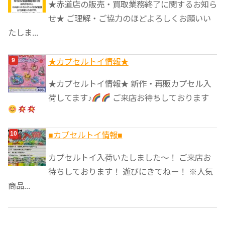
★赤道店の販売・買取業務終了に関するお知ら
せ★ ご理解・ご協力のほどよろしくお願いい
たしま...
★カプセルトイ情報★
★カプセルトイ情報★ 新作・再販カプセル入
荷してます♪
ご来店お待ちしております
■カプセルトイ情報■
カプセルトイ入荷いたしました〜！ ご来店お
待ちしております！ 遊びにきてねー！ ※人気
商品...