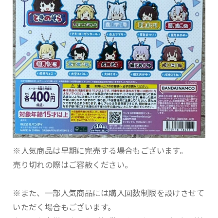
※人気商品は早期に完売する場合もございます。
売り切れの際はご容赦ください。
※また、一部人気商品には購入回数制限を設けさせて
いただく場合もございます。