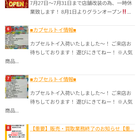
7月27日〜7月31日まで店舗改装の為、一時休
業致します！ 8月1日よりグランオープン
...
■カプセルトイ情報■
カプセルトイ入荷いたしました〜！ ご来店お
待ちしております！ 遊びにきてねー！ ※人気
商品...
■カプセルトイ情報■
カプセルトイ入荷いたしました〜！ ご来店お
待ちしております！ 遊びにきてねー！ ※人気
商品...
【重要】販売・買取業務終了のお知らせ【重...