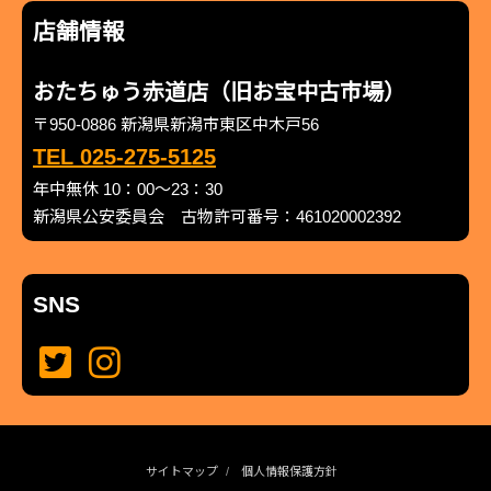
店舗情報
おたちゅう赤道店（旧お宝中古市場）
〒950-0886 新潟県新潟市東区中木戸56
TEL 025-275-5125
年中無休 10：00～23：30
新潟県公安委員会 古物許可番号：461020002392
SNS
サイトマップ
個人情報保護方針