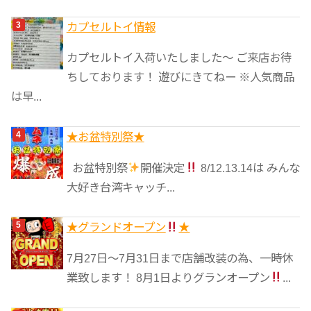
カプセルトイ情報
カプセルトイ入荷いたしました〜 ご来店お待
ちしております！ 遊びにきてねー ※人気商品
は早...
★️お盆特別祭★️
お盆特別祭
開催決定
8/12.13.14は みんな
大好き台湾キャッチ...
★グランドオープン
★
7月27日〜7月31日まで店舗改装の為、一時休
業致します！ 8月1日よりグランオープン
...