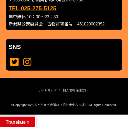
TEL 025-275-5125
年中無休 10：00～23：30
新潟県公安委員会 古物許可番号：461020002392
SNS
サイトマップ
個人情報保護方針
©Copyright2026
おたちゅう赤道店（旧お宝中古市場）
.All Rights Reserved.
produced by
...
management by
...
Translate »