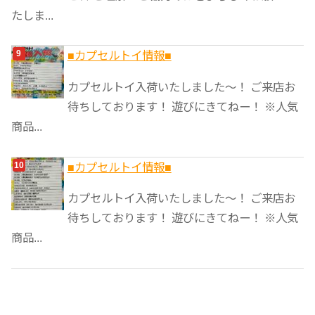
たしま...
■カプセルトイ情報■
カプセルトイ入荷いたしました〜！ ご来店お
待ちしております！ 遊びにきてねー！ ※人気
商品...
■カプセルトイ情報■
カプセルトイ入荷いたしました〜！ ご来店お
待ちしております！ 遊びにきてねー！ ※人気
商品...