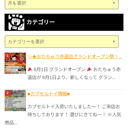
ア
ー
カ
カテゴリー
イ
ブ
カ
テ
ゴ
☆★おたちゅう赤道店グランドオープン祭！...
リ
8月1日 グランドオープン
おたちゅう赤
ー
道店が 8月1日より、新しくなって グラン...
■カプセルトイ情報■
カプセルトイ入荷いたしました〜！ ご来店お
待ちしております！ 遊びにきてねー！ ※人気
商品...