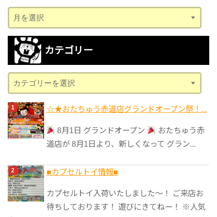
ア
ー
カ
カテゴリー
イ
ブ
カ
テ
ゴ
☆★おたちゅう赤道店グランドオープン祭！...
リ
8月1日 グランドオープン
おたちゅう赤
ー
道店が 8月1日より、新しくなって グラン...
■カプセルトイ情報■
カプセルトイ入荷いたしました〜！ ご来店お
待ちしております！ 遊びにきてねー！ ※人気