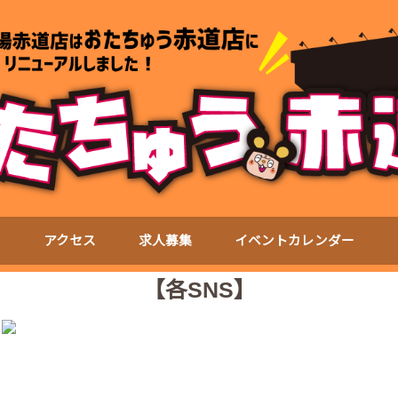
て
アクセス
求人募集
イベントカレンダー
【各SNS】