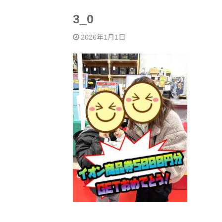
3_0
2026年1月1日