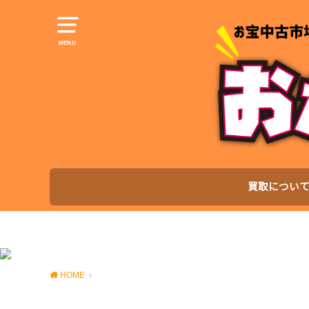
MENU
買取につい
HOME