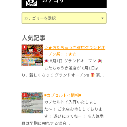
カテゴリー
人気記事
☆★おたちゅう赤道店グランドオ
ープン祭！！★☆
8月1日 グランドオープン
おたちゅう赤道店が 8月1日よ
り、新しくなって グランドオープン‼
豪...
■カプセルトイ情報■
カプセルトイ入荷いたしまし
た〜！ ご来店お待ちしておりま
す！ 遊びにきてねー！ ※人気商
品は早期に完売する場合...