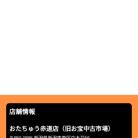
店舗情報
おたちゅう赤道店（旧お宝中古市場）
〒950-0886 新潟県新潟市東区中木戸56