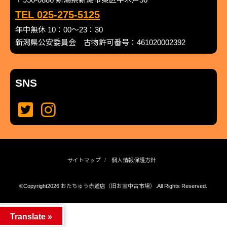
TEL 025-275-5125
年中無休 10：00～23：30
新潟県公安委員会 古物許可番号：461020002392
SNS
サイトマップ
個人情報保護方針
©Copyright2026
おたちゅう赤道店（旧お宝中古市場）
.All Rights Reserved.
produced by
...
management by
...
Translate »