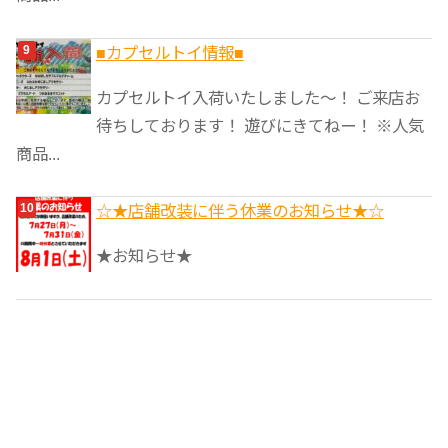
■カプセルトイ情報■
カプセルトイ入荷いたしました〜！ ご来店お
待ちしております！ 遊びにきてねー！ ※人気
商品...
☆★店舗改装に伴う休業のお知らせ★☆
★お知らせ★