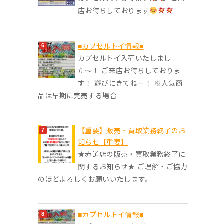
店お待ちしております
■カプセルトイ情報■
カプセルトイ入荷いたしまし
た〜！ ご来店お待ちしておりま
す！ 遊びにきてねー！ ※人気商
品は早期に完売する場合...
【重要】販売・買取業務終了のお
知らせ【重要】
★赤道店の販売・買取業務終了に
関するお知らせ★ ご理解・ご協力
のほどよろしくお願いいたします。
■カプセルトイ情報■