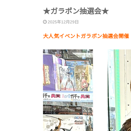
★ガラポン抽選会★
2025年12月29日
大人気イベントガラポン抽選会開催