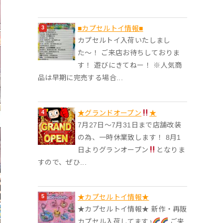
■カプセルトイ情報■
カプセルトイ入荷いたしまし
た〜！ ご来店お待ちしておりま
す！ 遊びにきてねー！ ※人気商
品は早期に完売する場合...
★グランドオープン
★
7月27日〜7月31日まで店舗改装
の為、一時休業致します！ 8月1
日よりグランオープン
となりま
すので、ぜひ...
★カプセルトイ情報★
★カプセルトイ情報★ 新作・再販
カプセル入荷してます♪
ご来