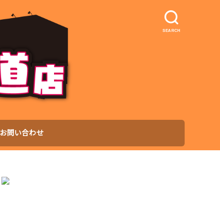
SEARCH
お問い合わせ