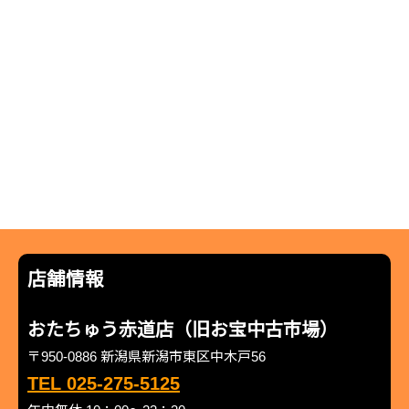
店舗情報
おたちゅう赤道店（旧お宝中古市場）
〒950-0886 新潟県新潟市東区中木戸56
TEL 025-275-5125