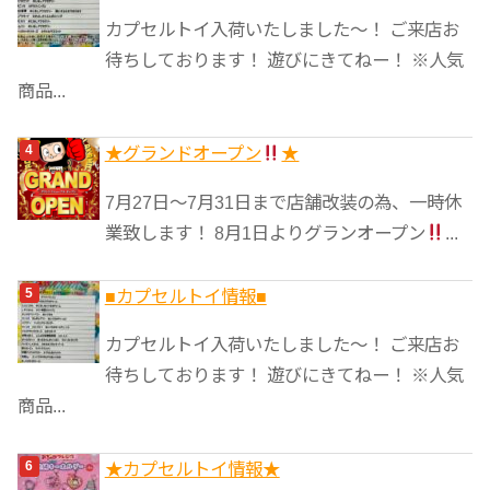
カプセルトイ入荷いたしました〜！ ご来店お
待ちしております！ 遊びにきてねー！ ※人気
商品...
★グランドオープン
★
7月27日〜7月31日まで店舗改装の為、一時休
業致します！ 8月1日よりグランオープン
...
■カプセルトイ情報■
カプセルトイ入荷いたしました〜！ ご来店お
待ちしております！ 遊びにきてねー！ ※人気
商品...
★カプセルトイ情報★