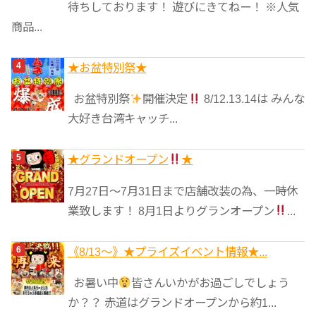
待ちしております！ 遊びにきてねー！ ※人気
商品...
★️お盆特別祭★️
お盆特別祭
開催決定
8/12.13.14は みんな
大好き台湾キャッチ...
★グランドオープン
★
7月27日〜7月31日まで店舗改装の為、一時休
業致します！ 8月1日よりグランオープン
...
《8/13～》★️プライズイベント情報★...
お暑い中
皆さんいかがお過ごしでしょう
か？？ 赤道はグランドオープンから約1...