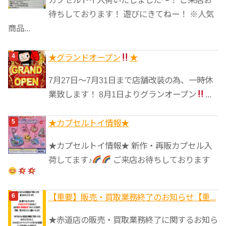
カプセルトイ入荷いたしました〜！ ご来店お
待ちしております！ 遊びにきてねー！ ※人気
商品...
★グランドオープン
★
7月27日〜7月31日まで店舗改装の為、一時休
業致します！ 8月1日よりグランオープン
...
★カプセルトイ情報★
★カプセルトイ情報★ 新作・再販カプセル入
荷してます♪
ご来店お待ちしております
【重要】販売・買取業務終了のお知らせ【重...
★赤道店の販売・買取業務終了に関するお知ら