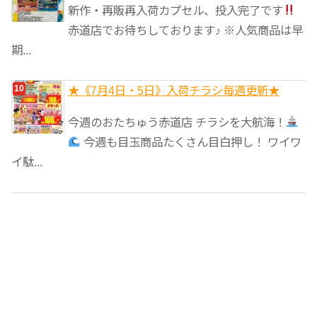
新作・再販再入荷カプセル、投入完了です
赤道店でお待ちしております♪ ※人気商品は早
期...
★《7月4日・5日》入荷チラシ毎週更新★
今週のおたちゅう赤道店 チラシを大航海！
今週も目玉商品たくさん目白押し！ ワイワ
イ駄...