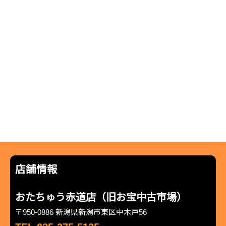
店舗情報
おたちゅう赤道店（旧お宝中古市場）
〒950-0886 新潟県新潟市東区中木戸56