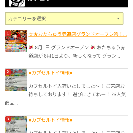
イ
ブ
カ
テ
ゴ
☆★おたちゅう赤道店グランドオープン祭！...
リ
8月1日 グランドオープン
おたちゅう赤
ー
道店が 8月1日より、新しくなって グラン...
■カプセルトイ情報■
カプセルトイ入荷いたしました〜！ ご来店お
待ちしております！ 遊びにきてねー！ ※人気
商品...
■カプセルトイ情報■