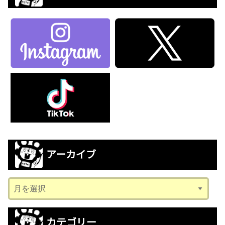
アーカイブ
ア
ー
カ
カテゴリー