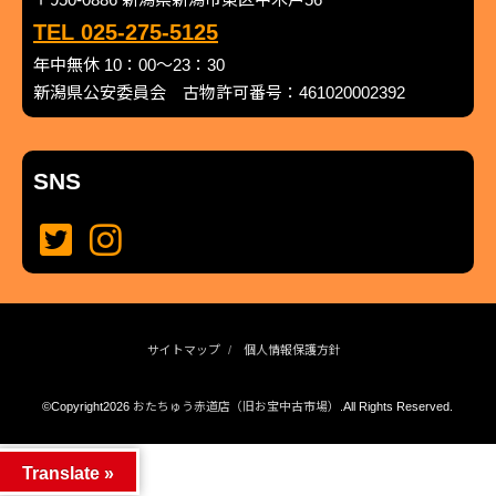
TEL 025-275-5125
年中無休 10：00～23：30
新潟県公安委員会 古物許可番号：461020002392
SNS
サイトマップ
個人情報保護方針
©Copyright2026
おたちゅう赤道店（旧お宝中古市場）
.All Rights Reserved.
produced by
...
management by
...
Translate »