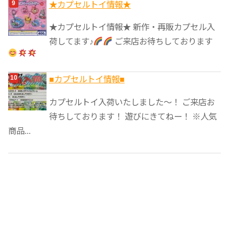
★カプセルトイ情報★
★カプセルトイ情報★ 新作・再販カプセル入
荷してます♪
ご来店お待ちしております
■カプセルトイ情報■
カプセルトイ入荷いたしました〜！ ご来店お
待ちしております！ 遊びにきてねー！ ※人気
商品...