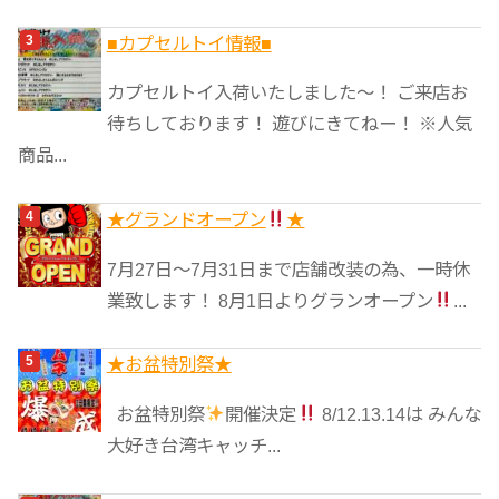
■カプセルトイ情報■
カプセルトイ入荷いたしました〜！ ご来店お
待ちしております！ 遊びにきてねー！ ※人気
商品...
★グランドオープン
★
7月27日〜7月31日まで店舗改装の為、一時休
業致します！ 8月1日よりグランオープン
...
★️お盆特別祭★️
お盆特別祭
開催決定
8/12.13.14は みんな
大好き台湾キャッチ...