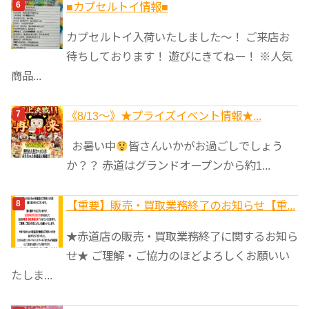
■カプセルトイ情報■
カプセルトイ入荷いたしました〜！ ご来店お
待ちしております！ 遊びにきてねー！ ※人気
商品...
《8/13～》★️プライズイベント情報★...
お暑い中
皆さんいかがお過ごしでしょう
か？？ 赤道はグランドオープンから約1...
【重要】販売・買取業務終了のお知らせ【重...
★赤道店の販売・買取業務終了に関するお知ら
せ★ ご理解・ご協力のほどよろしくお願いい
たしま...