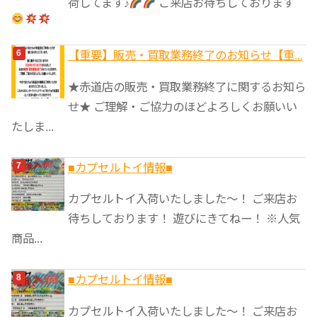
荷してます♪
ご来店お待ちしております
【重要】販売・買取業務終了のお知らせ【重...
★赤道店の販売・買取業務終了に関するお知ら
せ★ ご理解・ご協力のほどよろしくお願いい
たしま...
■カプセルトイ情報■
カプセルトイ入荷いたしました〜！ ご来店お
待ちしております！ 遊びにきてねー！ ※人気
商品...
■カプセルトイ情報■
カプセルトイ入荷いたしました〜！ ご来店お