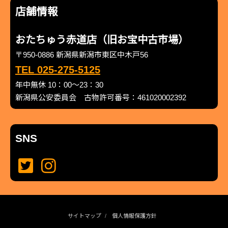
店舗情報
おたちゅう赤道店（旧お宝中古市場）
〒950-0886 新潟県新潟市東区中木戸56
TEL 025-275-5125
年中無休 10：00～23：30
新潟県公安委員会 古物許可番号：461020002392
SNS
サイトマップ
個人情報保護方針