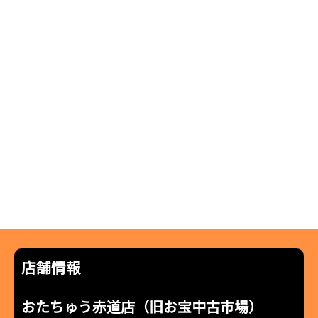
店舗情報
おたちゅう赤道店（旧お宝中古市場）