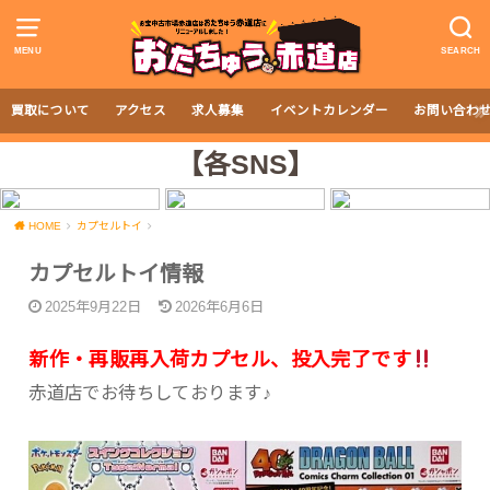
MENU
SEARCH
買取について
アクセス
求人募集
イベントカレンダー
お問い合わ
【各SNS】
HOME
カプセルトイ
カプセルトイ情報
2025年9月22日
2026年6月6日
新作・再販再入荷カプセル、投入完了です
赤道店でお待ちしております♪