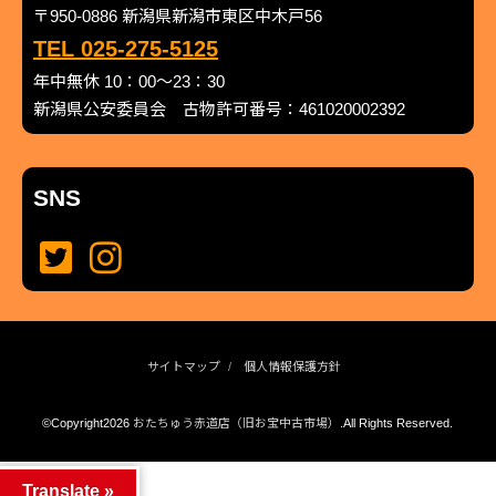
〒950-0886 新潟県新潟市東区中木戸56
TEL 025-275-5125
年中無休 10：00～23：30
新潟県公安委員会 古物許可番号：461020002392
SNS
サイトマップ
個人情報保護方針
©Copyright2026
おたちゅう赤道店（旧お宝中古市場）
.All Rights Reserved.
produced by
...
management by
...
Translate »