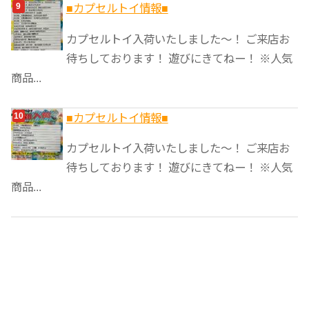
■カプセルトイ情報■
カプセルトイ入荷いたしました〜！ ご来店お
待ちしております！ 遊びにきてねー！ ※人気
商品...
■カプセルトイ情報■
カプセルトイ入荷いたしました〜！ ご来店お
待ちしております！ 遊びにきてねー！ ※人気
商品...