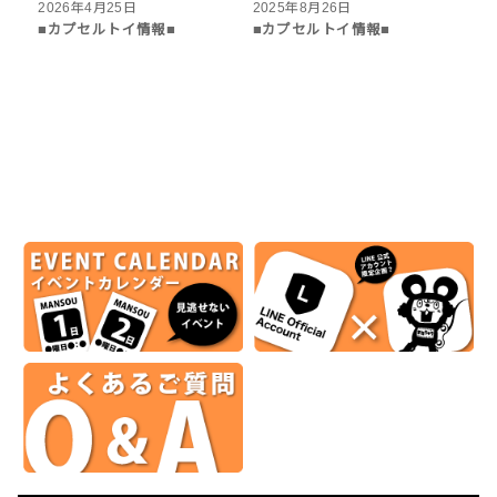
2026年4月25日
2025年8月26日
■カプセルトイ情報■
■カプセルトイ情報■