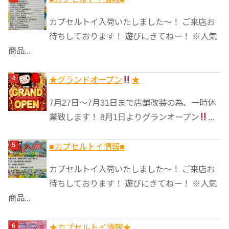
カプセルトイ入荷いたしました〜！ ご来店お
待ちしております！ 遊びにきてねー！ ※人気
商品...
★グランドオープン
★
7月27日〜7月31日まで店舗改装の為、一時休
業致します！ 8月1日よりグランオープン
...
■カプセルトイ情報■
カプセルトイ入荷いたしました〜！ ご来店お
待ちしております！ 遊びにきてねー！ ※人気
商品...
★カプセルトイ情報★