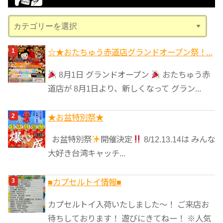
ブ
カ
テ
ゴ
☆★おたちゅう赤道店グランドオープン祭！...
リ
8月1日 グランドオープン
おたちゅう赤
ー
道店が 8月1日より、新しくなって グラン...
★️お盆特別祭★️
お盆特別祭
開催決定
8/12.13.14は みんな
大好き台湾キャッチ...
■カプセルトイ情報■
カプセルトイ入荷いたしました〜！ ご来店お
待ちしております！ 遊びにきてねー！ ※人気