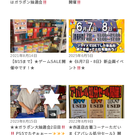
はガラポン抽選会
開催
2021年8月14日
2025年6月5日
【8/15まで】★ゲームSALE開
★《6月7日・8日》新企画イベ
催中です！★
ント
★
2023年8月15日
2022年8月9日
★★ガラポン大抽選会2日目
★赤道店古着コーナーただい
PS5でたぞぉぉーー
ま《アパレル処分セール》開