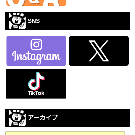
SNS
アーカイブ