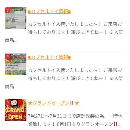
■カプセルトイ情報■
カプセルトイ入荷いたしました〜！ ご来店お
待ちしております！ 遊びにきてねー！ ※人気
商品...
■カプセルトイ情報■
カプセルトイ入荷いたしました〜！ ご来店お
待ちしております！ 遊びにきてねー！ ※人気
商品...
★グランドオープン
★
7月27日〜7月31日まで店舗改装の為、一時休
業致します！ 8月1日よりグランオープン
...