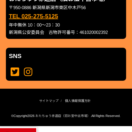
〒950-0886 新潟県新潟市東区中木戸56
TEL 025-275-5125
年中無休 10：00～23：30
新潟県公安委員会 古物許可番号：461020002392
SNS
サイトマップ
個人情報保護方針
©Copyright2026
おたちゅう赤道店（旧お宝中古市場）
.All Rights Reserved.
produced by
...
management by
...