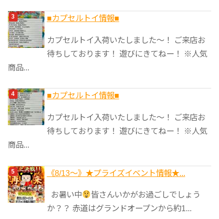
■カプセルトイ情報■
カプセルトイ入荷いたしました〜！ ご来店お
待ちしております！ 遊びにきてねー！ ※人気
商品...
■カプセルトイ情報■
カプセルトイ入荷いたしました〜！ ご来店お
待ちしております！ 遊びにきてねー！ ※人気
商品...
《8/13～》★️プライズイベント情報★...
お暑い中
皆さんいかがお過ごしでしょう
か？？ 赤道はグランドオープンから約1...