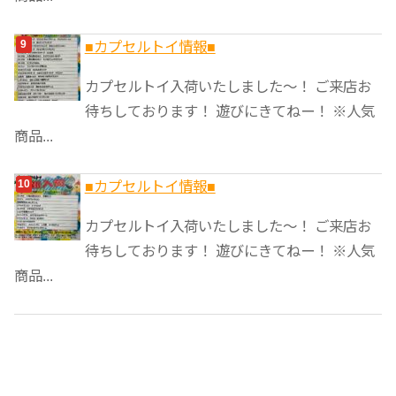
■カプセルトイ情報■
カプセルトイ入荷いたしました〜！ ご来店お
待ちしております！ 遊びにきてねー！ ※人気
商品...
■カプセルトイ情報■
カプセルトイ入荷いたしました〜！ ご来店お
待ちしております！ 遊びにきてねー！ ※人気
商品...