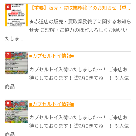
【重要】販売・買取業務終了のお知らせ【重...
★赤道店の販売・買取業務終了に関するお知ら
せ★ ご理解・ご協力のほどよろしくお願いい
たしま...
■カプセルトイ情報■
カプセルトイ入荷いたしました〜！ ご来店お
待ちしております！ 遊びにきてねー！ ※人気
商品...
■カプセルトイ情報■
カプセルトイ入荷いたしました〜！ ご来店お
待ちしております！ 遊びにきてねー！ ※人気
商品...