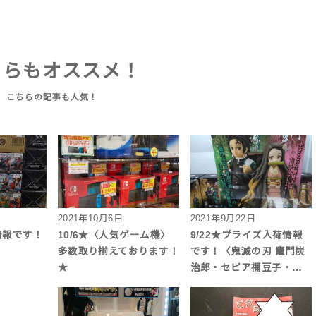
ちらもオススメ！
2021年10月6日
2021年9月22日
情報です！
10/6★〈人気ゲーム機〉
9/22★プライズ入荷情報
多数取り揃えております！
です！〈鬼滅の刃 竈門炭
★
治郎・セピア禰󠄀豆子・…