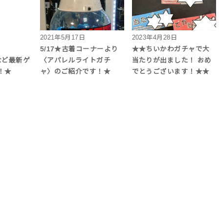
2021年5月17日
2023年4月28日
5/17★古着コーナーより
★★ちいかわガチャで大
〉など最新ゲ
〈アパレルライトガチ
当たりが出ました！ おめ
！★
ャ〉のご紹介です！★
でとうございます！★★