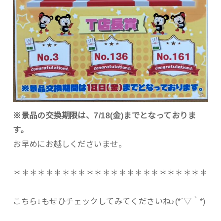
※景品の交換期限は、7/18(金)までとなっておりま
す。
お早めにお越しくださいませ。
＊＊＊＊＊＊＊＊＊＊＊＊＊＊＊＊＊＊＊＊＊＊＊＊
こちら↓もぜひチェックしてみてくださいね♪(*´▽｀*)