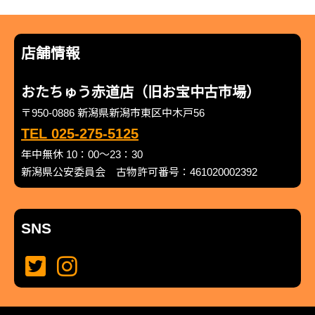
店舗情報
おたちゅう赤道店（旧お宝中古市場）
〒950-0886 新潟県新潟市東区中木戸56
TEL 025-275-5125
年中無休 10：00～23：30
新潟県公安委員会 古物許可番号：461020002392
SNS