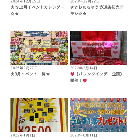
2024年12月19日
2023年12月22日
★☆12月イベントカレンダー
★☆おたちゅう赤道店初売チ
☆★
ラシ☆★
2025年2月27日
2022年2月14日
★3月イベント一覧★
《バレンタインデー企画》
開催！
2022年1月1日
2023年8月11日