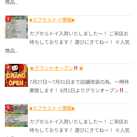
商品...
■カプセルトイ情報■
カプセルトイ入荷いたしました〜！ ご来店お
待ちしております！ 遊びにきてねー！ ※人気
商品...
★グランドオープン
★
7月27日〜7月31日まで店舗改装の為、一時休
業致します！ 8月1日よりグランオープン
...
■カプセルトイ情報■
カプセルトイ入荷いたしました〜！ ご来店お
待ちしております！ 遊びにきてねー！ ※人気