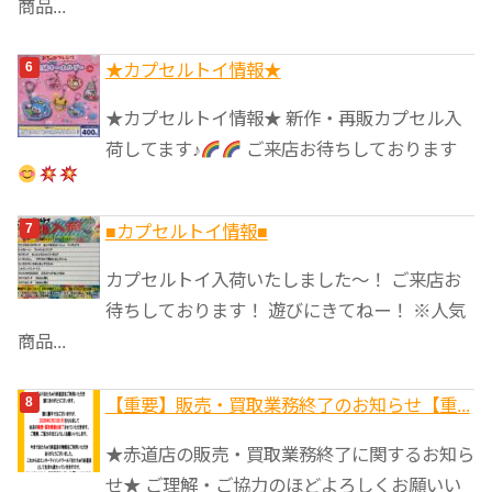
商品...
★カプセルトイ情報★
★カプセルトイ情報★ 新作・再販カプセル入
荷してます♪
ご来店お待ちしております
■カプセルトイ情報■
カプセルトイ入荷いたしました〜！ ご来店お
待ちしております！ 遊びにきてねー！ ※人気
商品...
【重要】販売・買取業務終了のお知らせ【重...
★赤道店の販売・買取業務終了に関するお知ら
せ★ ご理解・ご協力のほどよろしくお願いい