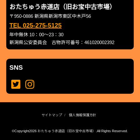
おたちゅう赤道店（旧お宝中古市場）
〒950-0886 新潟県新潟市東区中木戸56
TEL 025-275-5125
年中無休 10：00～23：30
新潟県公安委員会 古物許可番号：461020002392
SNS
サイトマップ
個人情報保護方針
©Copyright2026
おたちゅう赤道店（旧お宝中古市場）
.All Rights Reserved.