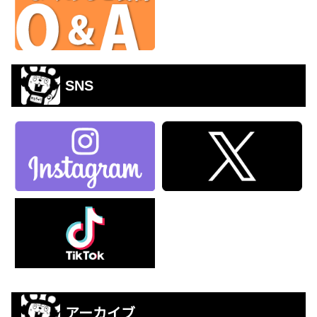
SNS
アーカイブ