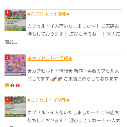
■カプセルトイ情報■
カプセルトイ入荷いたしました〜！ ご来店お
待ちしております！ 遊びにきてねー！ ※人気
商品...
★カプセルトイ情報★
★カプセルトイ情報★ 新作・再販カプセル入
荷してます♪
ご来店お待ちしております
■カプセルトイ情報■
カプセルトイ入荷いたしました〜！ ご来店お
待ちしております！ 遊びにきてねー！ ※人気