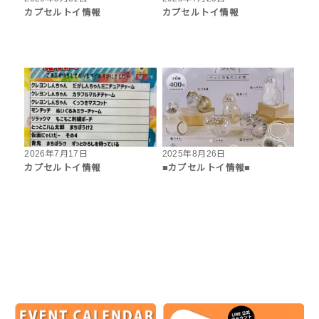
カプセルトイ情報
カプセルトイ情報
2026年7月17日
2025年8月26日
カプセルトイ情報
■カプセルトイ情報■