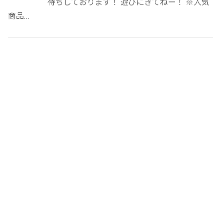
待ちしております！ 遊びにきてねー！ ※人気
商品...