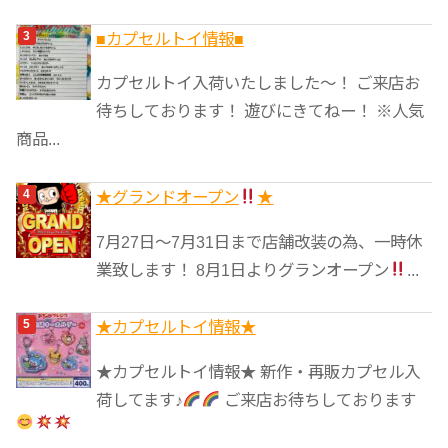
■カプセルトイ情報■
カプセルトイ入荷いたしました〜！ ご来店お
待ちしております！ 遊びにきてねー！ ※人気
商品...
★グランドオープン
★
7月27日〜7月31日まで店舗改装の為、一時休
業致します！ 8月1日よりグランオープン
...
★カプセルトイ情報★
★カプセルトイ情報★ 新作・再販カプセル入
荷してます♪
ご来店お待ちしております