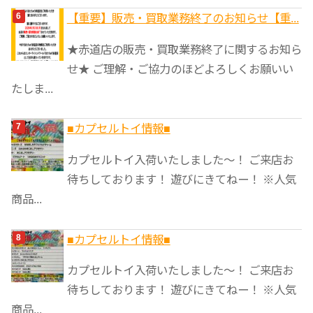
【重要】販売・買取業務終了のお知らせ【重...
★赤道店の販売・買取業務終了に関するお知ら
せ★ ご理解・ご協力のほどよろしくお願いい
たしま...
■カプセルトイ情報■
カプセルトイ入荷いたしました〜！ ご来店お
待ちしております！ 遊びにきてねー！ ※人気
商品...
■カプセルトイ情報■
カプセルトイ入荷いたしました〜！ ご来店お
待ちしております！ 遊びにきてねー！ ※人気
商品...