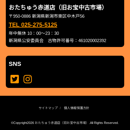
おたちゅう赤道店（旧お宝中古市場）
〒950-0886 新潟県新潟市東区中木戸56
TEL 025-275-5125
年中無休 10：00～23：30
新潟県公安委員会 古物許可番号：461020002392
SNS
サイトマップ
個人情報保護方針
©Copyright2026
おたちゅう赤道店（旧お宝中古市場）
.All Rights Reserved.