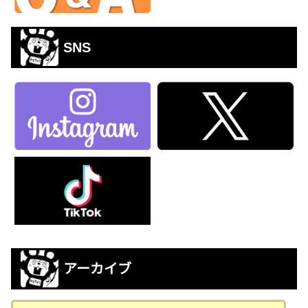
SNS
アーカイブ