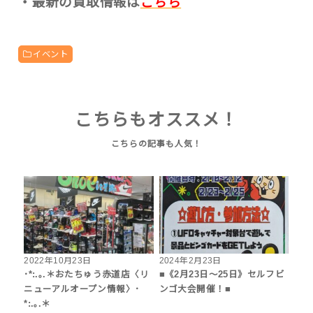
・最新の買取情報は
こちら
イベント
こちらもオススメ！
2022年10月23日
2024年2月23日
･*:.｡.＊おたちゅう赤道店〈リ
■《2月23日～25日》セルフビ
ニューアルオープン情報〉･
ンゴ大会開催！■
*:.｡.＊