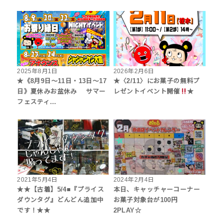
2025年8月1日
2026年2月6日
★《8月9日～11日・13日～17
★〈2/11〉にお菓子の無料プ
日》夏休みお盆休み サマー
レゼントイベント開催
★
フェスティ…
2021年5月4日
2024年2月4日
★★【古着】5/4■『プライス
本日、キャッチャーコーナー
ダウンタグ』どんどん追加中
お菓子対象台が100円
です！★★
2PLAY☆