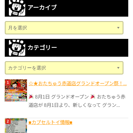
アーカイブ
ア
ー
カ
カテゴリー
イ
ブ
カ
テ
ゴ
☆★おたちゅう赤道店グランドオープン祭！...
リ
8月1日 グランドオープン
おたちゅう赤
ー
道店が 8月1日より、新しくなって グラン...
■カプセルトイ情報■