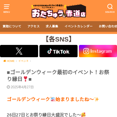
MENU
SEARCH
買取について
アクセス
求人募集
イベントカレンダー
お問い合わ
【各SNS】
HOME
イベント
■ゴールデンウィーク最初のイベント！お祭
り縁日
■
2025年4月27日
ゴールデンウィーク
始まりましたね〜
26日27日とお祭り縁日大盛況でした〜