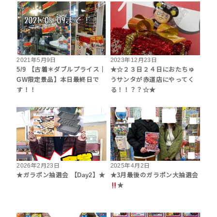
2021年5月9日
2023年12月23日
5/9 【古着＊ダブルプライス｜
★☆２３日２４日におたちゅ
GW限定景品】本日最終日で
うサンタが赤道店にやってく
す！！
る！！？？☆★
2026年2月23日
2025年4月2日
★ガラポン抽選会 【Day2】★
★3月最後のガラポン大抽選会
★