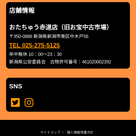
店舗情報
おたちゅう赤道店（旧お宝中古市場）
〒950-0886 新潟県新潟市東区中木戸56
TEL 025-275-5125
年中無休 10：00～23：30
新潟県公安委員会 古物許可番号：461020002392
SNS
サイトマップ
個人情報保護方針