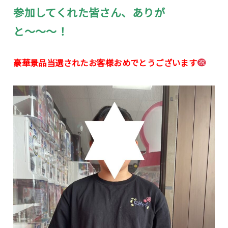
参加してくれた皆さん、ありが
と〜〜〜！
豪華景品当選されたお客様おめでとうございます