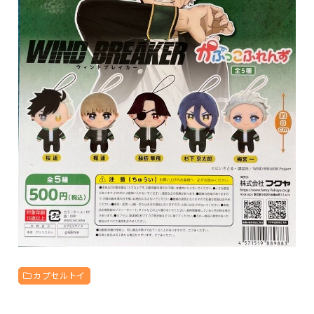
カプセルトイ