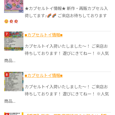
★カプセルトイ情報★ 新作・再販カプセル入
荷してます♪
ご来店お待ちしております
■カプセルトイ情報■
カプセルトイ入荷いたしました〜！ ご来店お
待ちしております！ 遊びにきてねー！ ※人気
商品...
■カプセルトイ情報■
カプセルトイ入荷いたしました〜！ ご来店お
待ちしております！ 遊びにきてねー！ ※人気
商品...