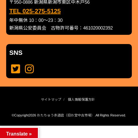
〒950-0886 新潟県新潟市東区中木戸56
TEL 025-275-5125
年中無休 10：00～23：30
新潟県公安委員会 古物許可番号：461020002392
SNS
サイトマップ
個人情報保護方針
©Copyright2026
おたちゅう赤道店（旧お宝中古市場）
.All Rights Reserved.
produced by
...
management by
...
Translate »