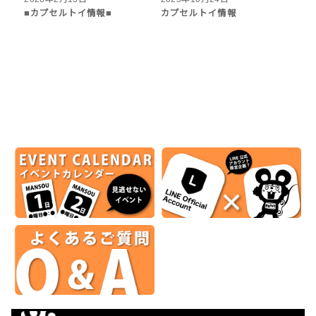
■カプセルトイ情報■
カプセルトイ情報