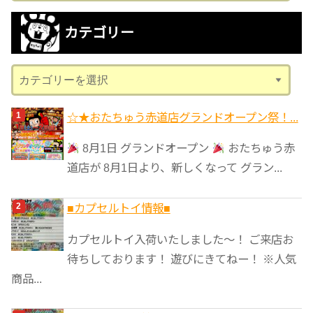
カ
カテゴリー
イ
ブ
カ
テ
ゴ
☆★おたちゅう赤道店グランドオープン祭！...
リ
8月1日 グランドオープン
おたちゅう赤
ー
道店が 8月1日より、新しくなって グラン...
■カプセルトイ情報■
カプセルトイ入荷いたしました〜！ ご来店お
待ちしております！ 遊びにきてねー！ ※人気
商品...