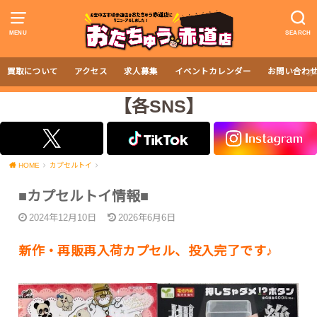
MENU
SEARCH
買取について
アクセス
求人募集
イベントカレンダー
お問い合わ
【各SNS】
HOME
カプセルトイ
■カプセルトイ情報■
2024年12月10日
2026年6月6日
新作・再販再入荷カプセル、投入完了です♪