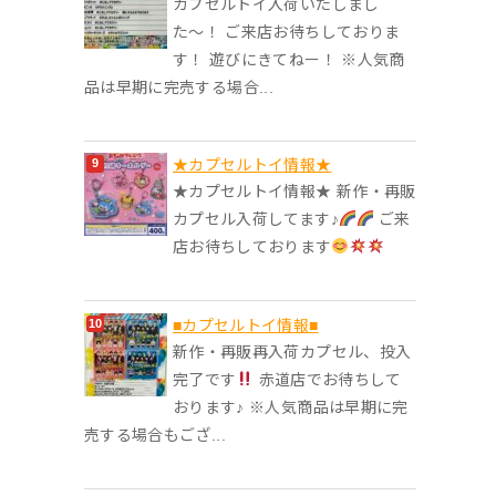
カプセルトイ入荷いたしまし
た〜！ ご来店お待ちしておりま
す！ 遊びにきてねー！ ※人気商
品は早期に完売する場合...
★カプセルトイ情報★
★カプセルトイ情報★ 新作・再販
カプセル入荷してます♪
ご来
店お待ちしております
■カプセルトイ情報■
新作・再販再入荷カプセル、投入
完了です
赤道店でお待ちして
おります♪ ※人気商品は早期に完
売する場合もござ...