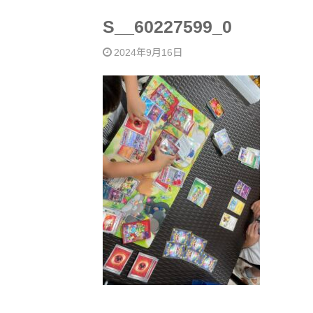
S__60227599_0
2024年9月16日