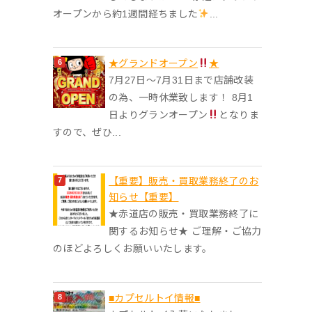
オープンから約1週間経ちました
...
★グランドオープン
★
7月27日〜7月31日まで店舗改装
の為、一時休業致します！ 8月1
日よりグランオープン
となりま
すので、ぜひ...
【重要】販売・買取業務終了のお
知らせ【重要】
★赤道店の販売・買取業務終了に
関するお知らせ★ ご理解・ご協力
のほどよろしくお願いいたします。
■カプセルトイ情報■