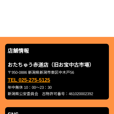
店舗情報
おたちゅう赤道店（旧お宝中古市場）
〒950-0886 新潟県新潟市東区中木戸56
TEL 025-275-5125
年中無休 10：00～23：30
新潟県公安委員会 古物許可番号：461020002392