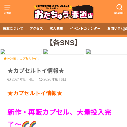
MENU
SEARCH
買取について
アクセス
求人募集
イベントカレンダー
お問い合わ
【各SNS】
HOME
カプセルトイ
★カプセルトイ情報★
2024年9月4日
2026年6月6日
★カプセルトイ情報★
新作・再販カプセル、大量投入完
了〜