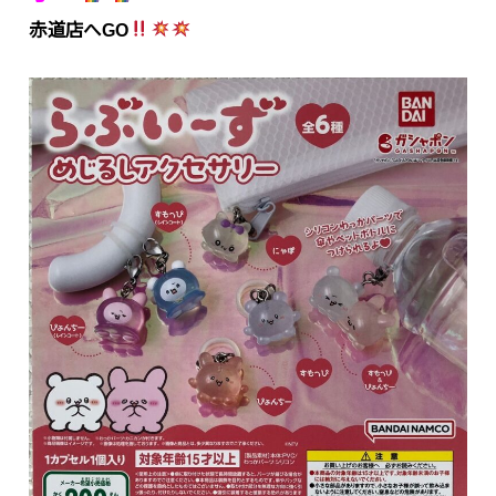
赤道店へGO