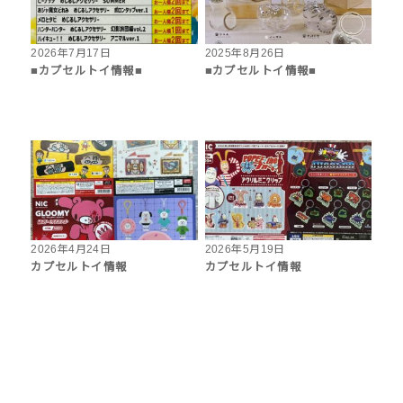
2026年7月17日
2025年8月26日
■カプセルトイ情報■
■カプセルトイ情報■
2026年4月24日
2026年5月19日
カプセルトイ情報
カプセルトイ情報