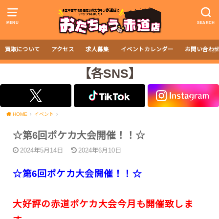
MENU
SEARCH
買取について
アクセス
求人募集
イベントカレンダー
お問い合わ
【各SNS】
HOME
イベント
☆第6回ポケカ大会開催！！☆
2024年5月14日
2024年6月10日
☆第6回ポケカ大会開催！！☆
大好評の赤道ポケカ大会今月も開催致しま