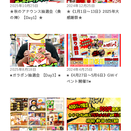
2025年10月25日
2024年12月25日
★秋のアナウンス抽選会〈食
★《1月1日～13日》2025年大
の陣〉【Day1】★
感謝祭★
2025年8月18日
2024年4月25日
■ガラポン抽選会 【Day3】■
■《4月27日～5月6日》GＷイ
ベント開催‼■