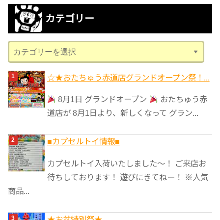
カ
カテゴリー
イ
ブ
カ
テ
ゴ
☆★おたちゅう赤道店グランドオープン祭！...
リ
8月1日 グランドオープン
おたちゅう赤
ー
道店が 8月1日より、新しくなって グラン...
■カプセルトイ情報■
カプセルトイ入荷いたしました〜！ ご来店お
待ちしております！ 遊びにきてねー！ ※人気
商品...
★️お盆特別祭★️