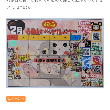
い(っ ॑꒳ ॑c)♪
イベント