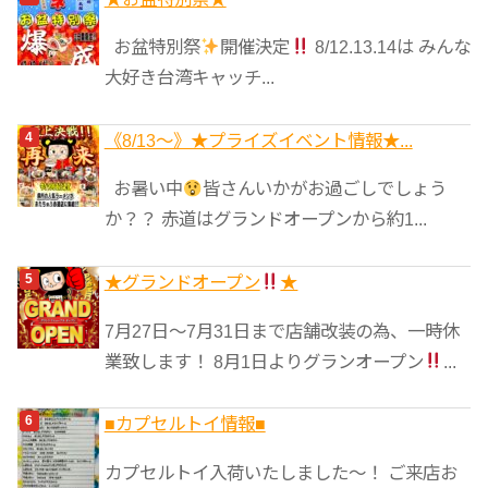
お盆特別祭
開催決定
8/12.13.14は みんな
大好き台湾キャッチ...
《8/13～》★️プライズイベント情報★...
お暑い中
皆さんいかがお過ごしでしょう
か？？ 赤道はグランドオープンから約1...
★グランドオープン
★
7月27日〜7月31日まで店舗改装の為、一時休
業致します！ 8月1日よりグランオープン
...
■カプセルトイ情報■
カプセルトイ入荷いたしました〜！ ご来店お