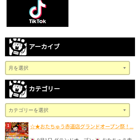
アーカイブ
ア
ー
カ
カテゴリー
イ
ブ
カ
テ
ゴ
☆★おたちゅう赤道店グランドオープン祭！...
リ