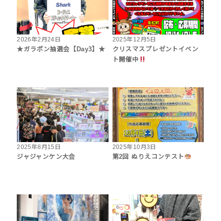
2026年2月24日
2025年12月5日
★ガラポン抽選会【Day3】★
クリスマスプレゼントイベン
ト開催中
2025年8月15日
2025年10月3日
ジャジャンケン大会
第2回 ぬりえコンテスト