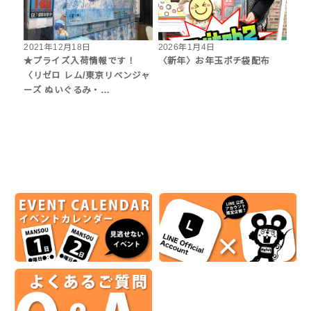
2021年12月18日
2026年1月4日
★プライズ入荷情報です！
〈新年〉お年玉ポチ袋配布
〈リゼロ レム/東京リベンジャ
ーズ ぬいぐるみ・…