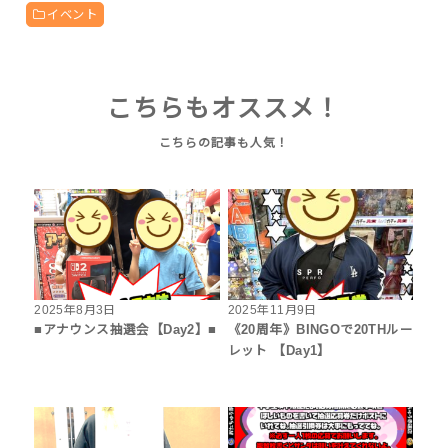
イベント
こちらもオススメ！
2025年8月3日
2025年11月9日
■アナウンス抽選会【Day2】■
《20周年》BINGOで20THルー
レット 【Day1】