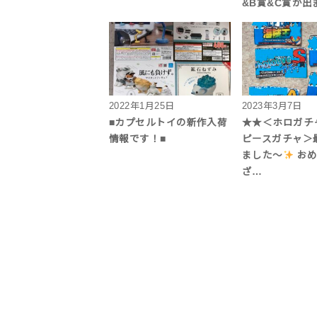
&B賞&C賞が出
2022年1月25日
2023年3月7日
■カプセルトイの新作入荷
★★＜ホロガチ
情報です！■
ピースガチャ＞
ました〜
おめ
ざ…