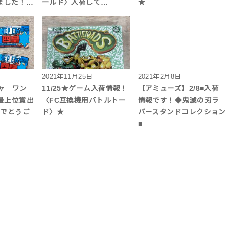
ました！…
ールド〉入荷して…
★
2021年11月25日
2021年2月8日
ャ ワン
11/25★ゲーム入荷情報！
【アミューズ】2/8■入荷
最上位賞出
〈FC互換機用バトルトー
情報です！◆鬼滅の刃ラ
でとうご
ド〉★
バースタンドコレクション
■