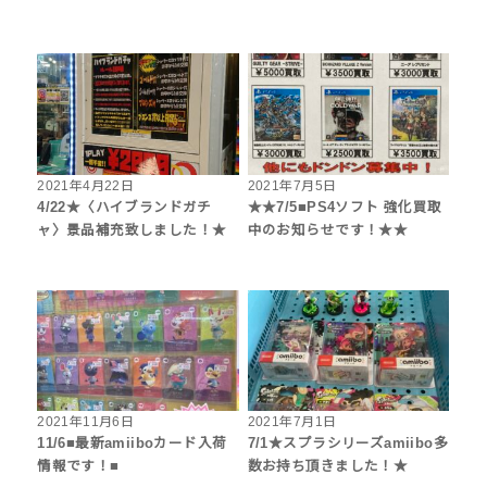
2021年4月22日
2021年7月5日
4/22★〈ハイブランドガチ
★★7/5■PS4ソフト 強化買取
ャ〉景品補充致しました！★
中のお知らせです！★★
2021年11月6日
2021年7月1日
11/6■最新amiiboカード入荷
7/1★スプラシリーズamiibo多
情報です！■
数お持ち頂きました！★