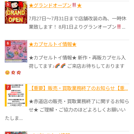
★グランドオープン
★
7月27日〜7月31日まで店舗改装の為、一時休
業致します！ 8月1日よりグランオープン
...
★カプセルトイ情報★
★カプセルトイ情報★ 新作・再販カプセル入
荷してます♪
ご来店お待ちしております
【重要】販売・買取業務終了のお知らせ【重...
★赤道店の販売・買取業務終了に関するお知ら
せ★ ご理解・ご協力のほどよろしくお願いい
たしま...