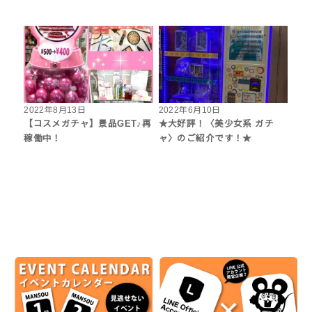
2022年8月13日
2022年6月10日
【コスメガチャ】景品GET♪再
★大好評！〈美少女系 ガチ
稼働中！
ャ〉のご紹介です！★