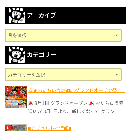
アーカイブ
ア
ー
カ
カテゴリー
イ
ブ
カ
テ
ゴ
☆★おたちゅう赤道店グランドオープン祭！...
リ
8月1日 グランドオープン
おたちゅう赤
ー
道店が 8月1日より、新しくなって グラン...
■カプセルトイ情報■