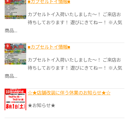
■カプセルトイ情報■
カプセルトイ入荷いたしました〜！ ご来店お
待ちしております！ 遊びにきてねー！ ※人気
商品...
■カプセルトイ情報■
カプセルトイ入荷いたしました〜！ ご来店お
待ちしております！ 遊びにきてねー！ ※人気
商品...
☆★店舗改装に伴う休業のお知らせ★☆
★お知らせ★