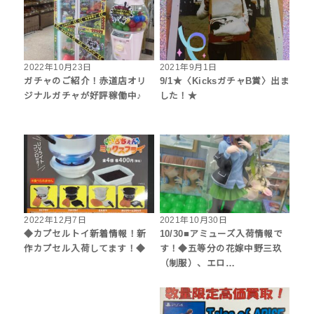
2022年10月23日
2021年9月1日
ガチャのご紹介！赤道店オリ
9/1★〈KicksガチャB賞〉出ま
ジナルガチャが好評稼働中♪
した！★
2022年12月7日
2021年10月30日
◆カプセルトイ新着情報！新
10/30■アミューズ入荷情報で
作カプセル入荷してます！◆
す！◆五等分の花嫁中野三玖
（制服）、エロ…