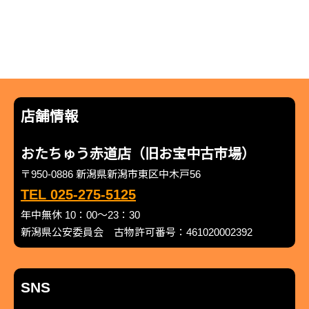
店舗情報
おたちゅう赤道店（旧お宝中古市場）
〒950-0886 新潟県新潟市東区中木戸56
TEL 025-275-5125
年中無休 10：00～23：30
新潟県公安委員会 古物許可番号：461020002392
SNS