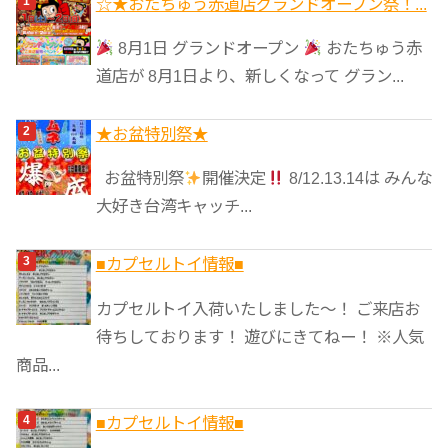
☆★おたちゅう赤道店グランドオープン祭！...
リ
8月1日 グランドオープン
おたちゅう赤
ー
道店が 8月1日より、新しくなって グラン...
★️お盆特別祭★️
お盆特別祭
開催決定
8/12.13.14は みんな
大好き台湾キャッチ...
■カプセルトイ情報■
カプセルトイ入荷いたしました〜！ ご来店お
待ちしております！ 遊びにきてねー！ ※人気
商品...
■カプセルトイ情報■