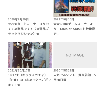
2020年9月29日
2021年9月10日
9/29★カードコーナーよりお
★★9/10■ゲームコーナーよ
すすめ商品です！〈当選品ブ
り！Tales of ARISEを数量限
ラックマジシャン〉★
定…
2021年10月17日
2020年5月28日
10/17★〈キックスガチャ〉
人気PS4ソフト 買取告知 5
『B賞』GETおめでとうござい
月28日号
ます！★