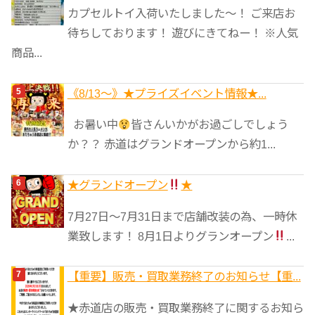
カプセルトイ入荷いたしました〜！ ご来店お
待ちしております！ 遊びにきてねー！ ※人気
商品...
《8/13～》★️プライズイベント情報★...
お暑い中
皆さんいかがお過ごしでしょう
か？？ 赤道はグランドオープンから約1...
★グランドオープン
★
7月27日〜7月31日まで店舗改装の為、一時休
業致します！ 8月1日よりグランオープン
...
【重要】販売・買取業務終了のお知らせ【重...
★赤道店の販売・買取業務終了に関するお知ら