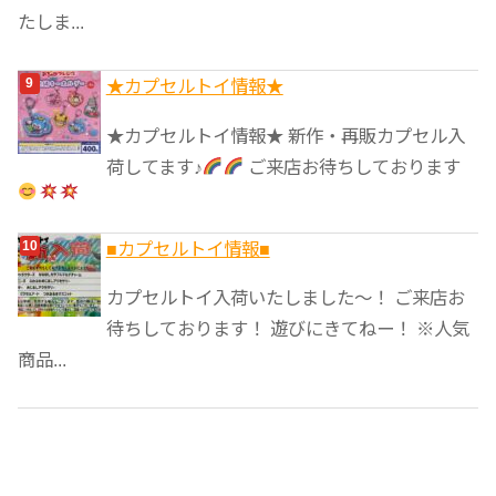
たしま...
★カプセルトイ情報★
★カプセルトイ情報★ 新作・再販カプセル入
荷してます♪
ご来店お待ちしております
■カプセルトイ情報■
カプセルトイ入荷いたしました〜！ ご来店お
待ちしております！ 遊びにきてねー！ ※人気
商品...