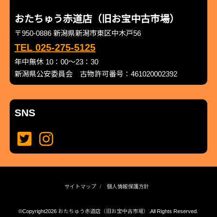
おたちゅう赤道店（旧お宝中古市場）
〒950-0886 新潟県新潟市東区中木戸56
TEL 025-275-5125
年中無休 10：00～23：30
新潟県公安委員会 古物許可番号：461020002392
SNS
サイトマップ
個人情報保護方針
©Copyright2026
おたちゅう赤道店（旧お宝中古市場）
.All Rights Reserved.