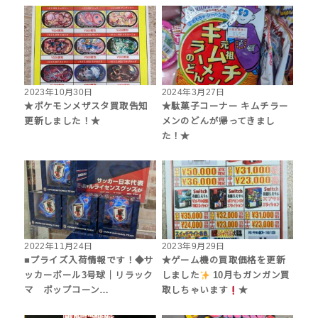
2023年10月30日
2024年3月27日
★ポケモンメザスタ買取告知
★駄菓子コーナー キムチラー
更新しました！★
メンのどんが帰ってきまし
た！★
2022年11月24日
2023年9月29日
■プライズ入荷情報です！◆サ
★ゲーム機の買取価格を更新
ッカーボール3号球｜リラック
しました
10月もガンガン買
マ ポップコーン…
取しちゃいます
★