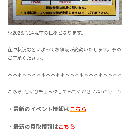
※2023/7/14現在の価格となります。
在庫状況などによってお値段が変動いたします。予め
ご了承ください。
＊＊＊＊＊＊＊＊＊＊＊＊＊＊＊＊＊＊＊＊＊＊＊＊
こちら↓もぜひチェックしてみてくださいね♪(*´▽｀*)
・最新のイベント情報は
こちら
・最新の買取情報は
こちら